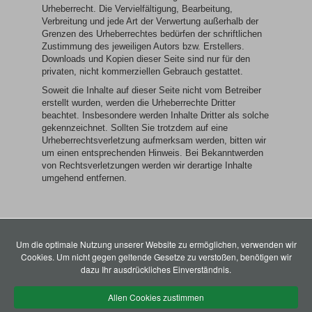
Urheberrecht. Die Vervielfältigung, Bearbeitung,
Verbreitung und jede Art der Verwertung außerhalb der
Grenzen des Urheberrechtes bedürfen der schriftlichen
Zustimmung des jeweiligen Autors bzw. Erstellers.
Downloads und Kopien dieser Seite sind nur für den
privaten, nicht kommerziellen Gebrauch gestattet.
Soweit die Inhalte auf dieser Seite nicht vom Betreiber
erstellt wurden, werden die Urheberrechte Dritter
beachtet. Insbesondere werden Inhalte Dritter als solche
gekennzeichnet. Sollten Sie trotzdem auf eine
Urheberrechtsverletzung aufmerksam werden, bitten wir
um einen entsprechenden Hinweis. Bei Bekanntwerden
von Rechtsverletzungen werden wir derartige Inhalte
umgehend entfernen.
Andreas Schriever
Catering-Service
Um die optimale Nutzung unserer Website zu ermöglichen, verwenden wir
Gennaer Str. 66
Cookies. Um nicht gegen geltende Gesetze zu verstoßen, benötigen wir
D-58642 Iserlohn-
dazu Ihr ausdrückliches Einverständnis.
Letmathe
Telefon +49 [0]
Allen Cookies zustimmen
2374 – 50 83 36